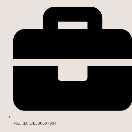
VAT ID: DE330397904